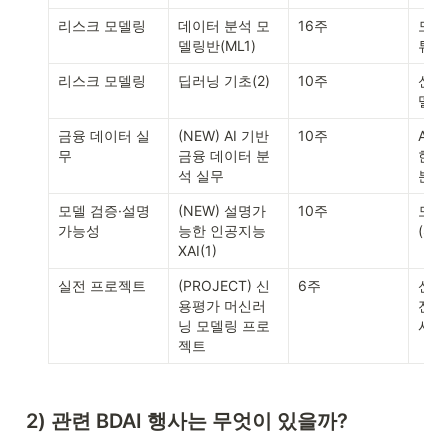
리스크 모델링
데이터 분석 모
16주
모델
델링반(ML1)
튜닝
리스크 모델링
딥러닝 기초(2)
10주
신경
델링
금융 데이터 실
(NEW) AI 기반 
10주
AI
무
금융 데이터 분
한 
석 실무
분석
모델 검증·설명
(NEW) 설명가
10주
모델
가능성
능한 인공지능 
(SH
XAI(1)
실전 프로젝트
(PROJECT) 신
6주
신용
용평가 머신러
전 
닝 모델링 프로
시간
젝트
2) 관련 BDAI 행사는 무엇이 있을까?