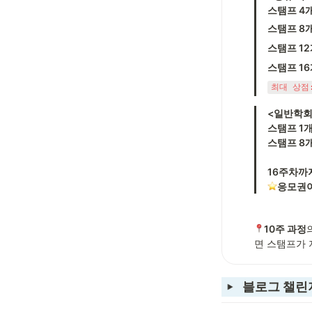
스탬프 4개
스탬프 8개
스탬프 12
스탬프 16
최대 상점:
<일반학회
스탬프 1개
스탬프 8개
응모권이
10주 과정
면 스탬프가 
블로그 챌린