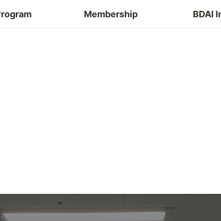
Program
Membership
BDAI I