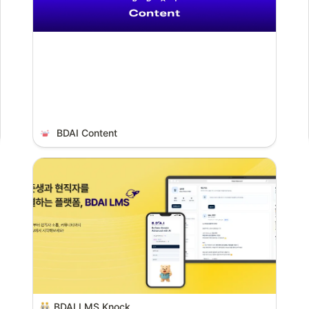
 BDAI Content
BDAI LMS Knock