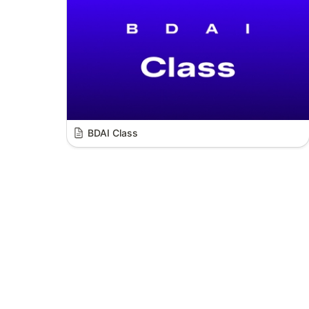
BDAI Class