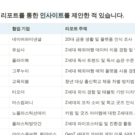
 리포트를 통한 
인사이트
를 제안한 적 있습니다.
협업 기업
리포트 주제
네이버파이낸셜
20대 금융 생활 및 플랫폼 인식 조사
유심사
Z세대 해외여행 데이터 이용 경험 및
플라이북
Z세대 독서 트렌드 및 독서 습관 수준
그루누이
Z세대 해외여행 예약 플랫폼 사용 경
교육의봄
청년 대상 출신학교 채용 차별 방지법
티오더
Z세대 외식 경험 및 태블릿 기반 디지
마스컴퍼니
Z세대의 모자 소비 및 학교 굿즈 인식
노플라스틱선데이
키링 및 굿즈 아이템에 대한 Z세대의
플라스틱방앗간
Z세대 라이프스타일 및 친환경 활동
아이스큐브랩, 펄어비스
GenZ 세대의 모바일 게임 이용 실태 