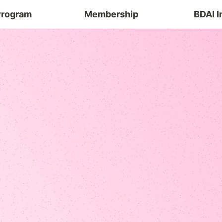
Program
Membership
BDAI I