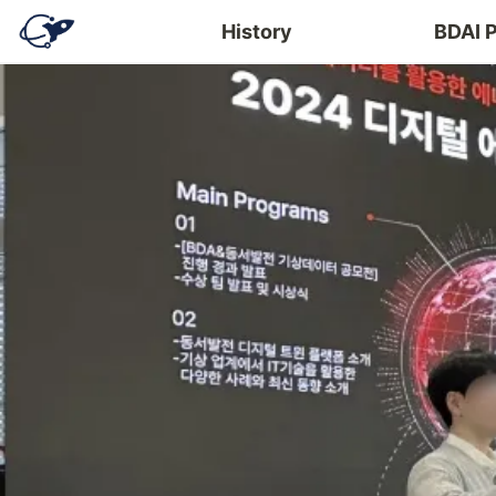
History
BDAI 