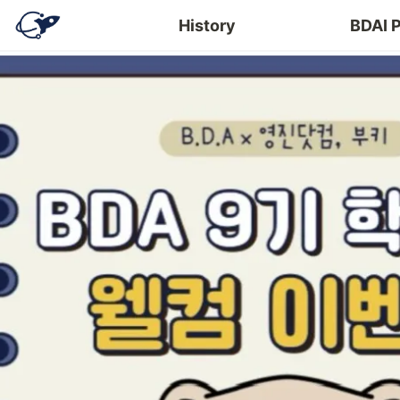
History
BDAI 