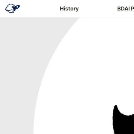
History
BDAI 