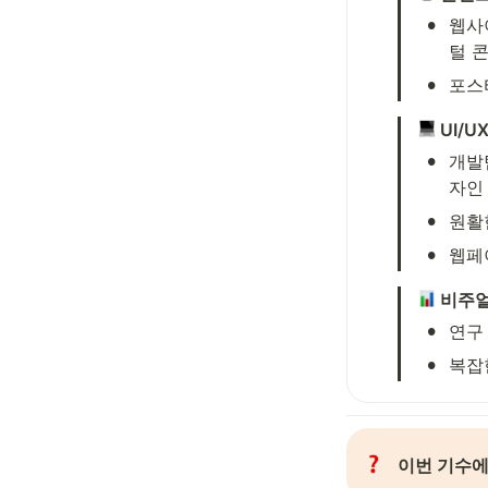
•
웹사
털 
•
포스
 UI/
•
개발
자인
•
원활
•
웹페
 비주
•
연구
•
복잡
이번 기수에