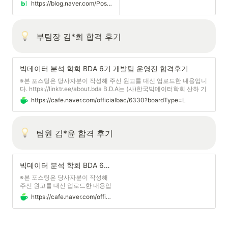
로, 전국 70개 이상 대학에 네트...
https://blog.naver.com/PostView.naver?blogId=yejee415a&Redirect=View&logNo=223758646574&categoryNo=14&isAfterWrite=true&isMrblogPost=false&isHappyBeanLeverage=true&contentLength=24358#
부팀장 김*희 합격 후기
빅데이터 분석 학회 BDA 6기 개발팀 운영진 합격후기
※본 포스팅은 당사자분이 작성해 주신 원고를 대신 업로드한 내용입니
다. https://linktr.ee/about.bda B.D.A는 (사)한국빅데이터학회 산하 기
관으로, 전...
https://cafe.naver.com/officialbac/6330?boardType=L
팀원 김*윤 합격 후기
빅데이터 분석 학회 BDA 6기 개발팀 운영진 합격후기
※본 포스팅은 당사자분이 작성해
주신 원고를 대신 업로드한 내용입
니다. 안녕하세요, 6기 개발팀 운영
https://cafe.naver.com/officialbac/6329?boardType=L
진 입니다. 제가 BDA에 지원할 당
시 운영진 분들의 합격 후기가 지
원서를...