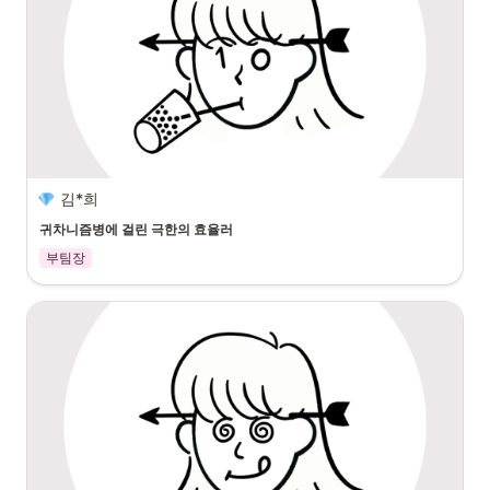
김*희
귀차니즘병에 걸린 극한의 효율러
부팀장