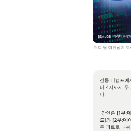
저희 팀 예진님이 제
선릉 디캠프에서
터 4시까지 두
다.
 강연은 
[1부:
드
]와 
[2부:데
두 파트로 나뉘