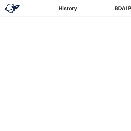
History
BDAI 